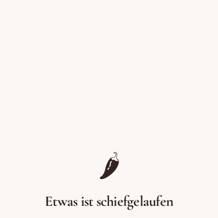
Zum Inhalt springen
🌶️
Etwas ist schiefgelaufen