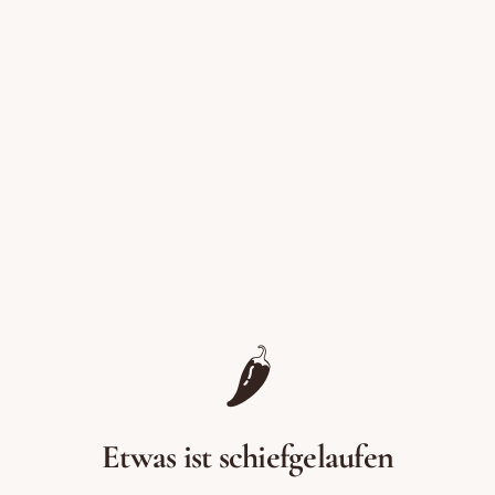
Zum Inhalt springen
🌶️
Etwas ist schiefgelaufen