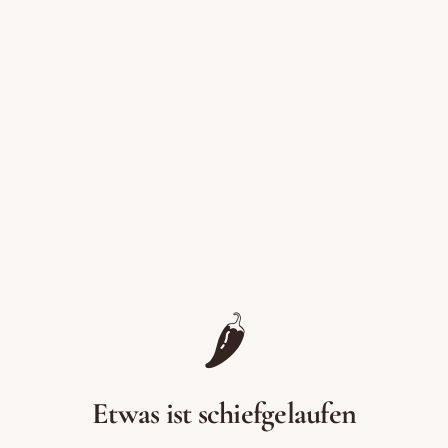
Zum Inhalt springen
🌶️
Etwas ist schiefgelaufen