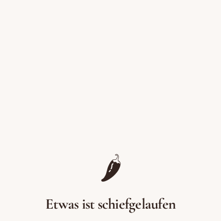
Zum Inhalt springen
🌶️
Etwas ist schiefgelaufen